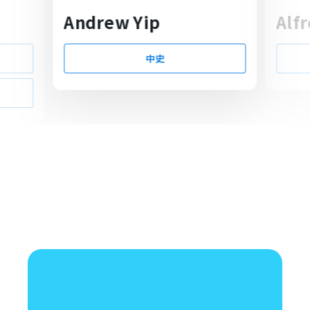
Andrew Yip
Alf
中史